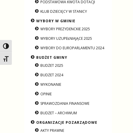
PODSTAWOWA KWOTA DOTACJI
KLUB DZIECIĘCY W STANICY
WYBORY W GMINIE
WYBORY PREZYDENCKIE 2025
WYBORY UZUPEŁNIAJĄCE 2025
Toggle High Contrast
WYBORY DO EUROPARLAMENTU 2024
BUDŻET GMINY
Toggle Font size
BUDŻET 2025
BUDŻET 2024
WYKONANIE
OPINIE
SPRAWOZDANIA FINANSOWE
BUDŻET – ARCHIWUM
ORGANIZACJE POZARZĄDOWE
AKTY PRAWNE