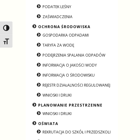
PODATEK LEŚNY
ZAŚWIADCZENIA
OCHRONA ŚRODOWISKA
Toggle High Contrast
GOSPODARKA ODPADAMI
Toggle Font size
TARYFA ZA WODĘ
PODEJRZENIA SPALANIA ODPADÓW
INFORMACJA O JAKOŚCI WODY
INFORMACJA O ŚRODOWISKU
REJESTR DZIAŁALNOŚCI REGULOWANEJ
WNIOSKI I DRUKI
PLANOWANIE PRZESTRZENNE
WNIOSKI I DRUKI
OŚWIATA
REKRUTACJA DO SZKÓŁ I PRZEDSZKOLI