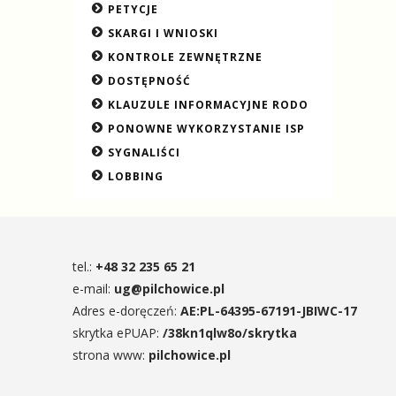
PETYCJE
SKARGI I WNIOSKI
KONTROLE ZEWNĘTRZNE
DOSTĘPNOŚĆ
KLAUZULE INFORMACYJNE RODO
PONOWNE WYKORZYSTANIE ISP
SYGNALIŚCI
LOBBING
tel.:
+48 32 235 65 21
e-mail:
ug@pilchowice.pl
Adres e-doręczeń:
AE:PL-64395-67191-JBIWC-17
skrytka ePUAP:
/38kn1qlw8o/skrytka
strona www:
pilchowice.pl