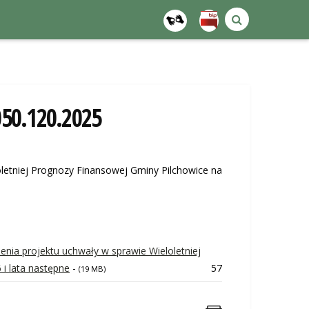
050.120.2025
oletniej Prognozy Finansowej Gminy Pilchowice na
enia projektu uchwały w sprawie Wieloletniej
i lata następne
-
57
(19 MB)