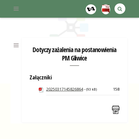
BIP GMINY PILCHOWICE
Dotyczy zażalenia na postanowienia
PM Gliwice
Załączniki
20250317145826864
-
158
(93 kB)