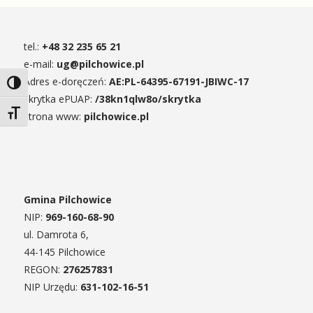
tel.:
+48 32 235 65 21
e-mail:
ug@pilchowice.pl
Adres e-doręczeń:
AE:PL-64395-67191-JBIWC-17
Toggle High Contrast
skrytka ePUAP:
/38kn1qlw8o/skrytka
Toggle Font size
strona www:
pilchowice.pl
Gmina Pilchowice
NIP:
969-160-68-90
ul. Damrota 6,
44-145 Pilchowice
REGON:
276257831
NIP Urzędu:
631-102-16-51